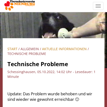
Toggl
navig
START
/ ALLGEMEIN /
AKTUELLE INFORMATIONEN
/
TECHNISCHE PROBLEME
Technische Probleme
Schessinghausen, 05.10.2022, 14:02 Uhr - Lesedauer: 1
Minute
Update: Das Problem wurde behoben und wir
sind wieder wie gewohnt erreichbar 🙂