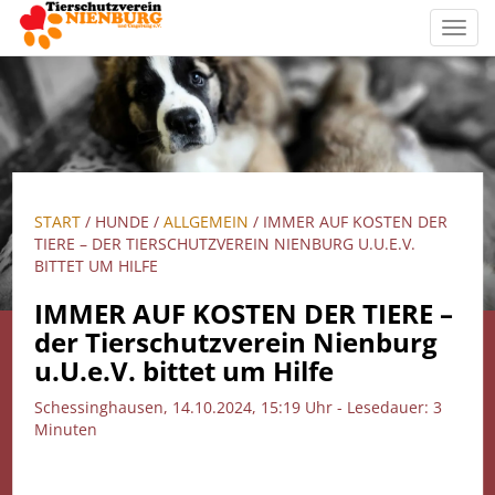
Toggl
navig
START
/ HUNDE /
ALLGEMEIN
/ IMMER AUF KOSTEN DER
TIERE – DER TIERSCHUTZVEREIN NIENBURG U.U.E.V.
BITTET UM HILFE
IMMER AUF KOSTEN DER TIERE –
der Tierschutzverein Nienburg
u.U.e.V. bittet um Hilfe
Schessinghausen, 14.10.2024, 15:19 Uhr - Lesedauer: 3
Minuten