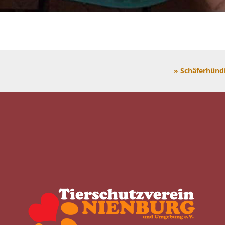
» Schäferhünd