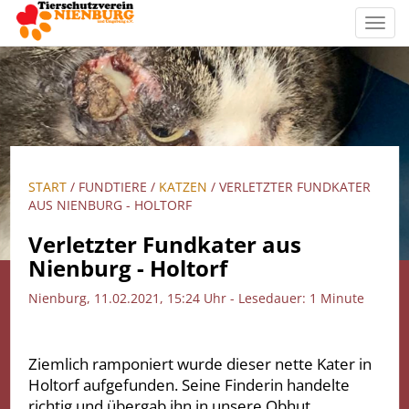
Toggl
navig
START
/ FUNDTIERE /
KATZEN
/ VERLETZTER FUNDKATER
AUS NIENBURG - HOLTORF
Verletzter Fundkater aus
Nienburg - Holtorf
Nienburg, 11.02.2021, 15:24 Uhr - Lesedauer: 1 Minute
Ziemlich ramponiert wurde dieser nette Kater in
Holtorf aufgefunden. Seine Finderin handelte
richtig und übergab ihn in unsere Obhut.