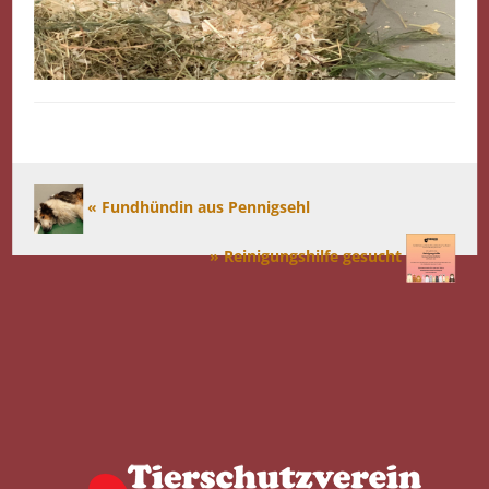
« Fundhündin aus Pennigsehl
» Reinigungshilfe gesucht