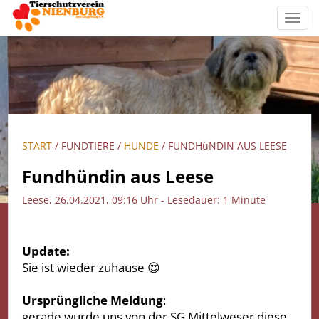
Toggl
navig
START
/ FUNDTIERE /
HUNDE
/ FUNDHüNDIN AUS LEESE
Fundhündin aus Leese
Leese, 26.04.2021, 09:16 Uhr - Lesedauer: 1 Minute
Update:
Sie ist wieder zuhause 😍
Ursprüngliche Meldung
:
gerade wurde uns von der SG Mittelweser diese