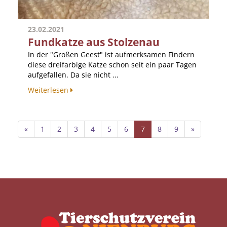
23.02.2021
Fundkatze aus Stolzenau
In der "Großen Geest" ist aufmerksamen Findern
diese dreifarbige Katze schon seit ein paar Tagen
aufgefallen. Da sie nicht ...
Weiterlesen
«
1
2
3
4
5
6
7
8
9
»