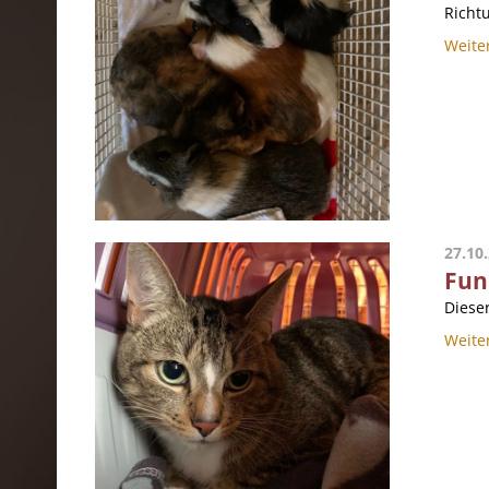
Richt
Weite
27.10
Fun
Diese
Weite