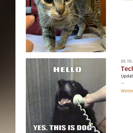
05.10
Tec
Updat
...
Weite