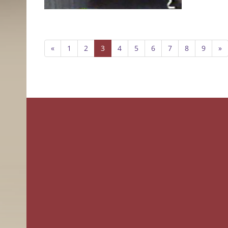
«
1
2
3
4
5
6
7
8
9
»