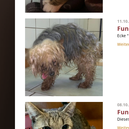
11.10
Fun
Ecke 
Weite
08.10
Fun
Dieses
Weite