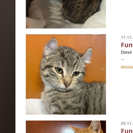
11.11
Fun
Diese
...
Weite
09.11
Fun