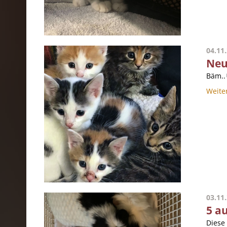
04.11
Neu
Bäm..
Weite
03.11
5 a
Diese