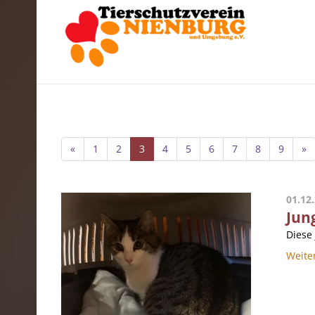
«
1
2
3
4
5
6
7
8
9
»
01.12
Jun
Diese 
Weite